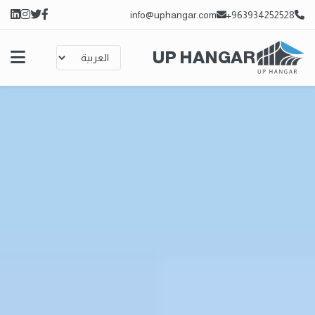
info@uphangar.com
963934252528+
UP HANGAR